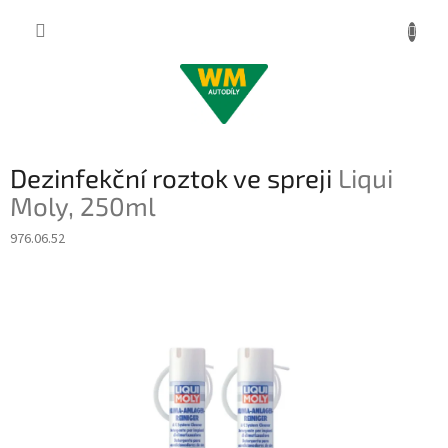
Přejít
na
obsah
Dezinfekční roztok ve spreji
Liqui
Moly, 250ml
976.06.52