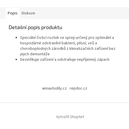
Popis
Diskuze
Detailní popis produktu
Speciální čisticí roztok ve spreji určený pro optimální a
hospodárné odstranění bakterií, plísní, virů a
choroboplodných zárodků z klimatizačních zařízení bez
jejich demontáže
Dezinfikuje zařízení a odstraňuje nepříjemný zápach
Z
á
wmautodily.cz
repdoc.cz
p
a
t
í
Vytvořil Shoptet