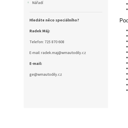
Nářadí
Pod
Hledáte něco speciálního?
Radek Máj:
Telefon: 725 870 608
E-mail: radek.maj@wmautodily.cz
E-mail:
ge@wmautodily.cz
Z
á
p