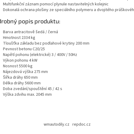
Multifunkční záznam pomocí plynule nastavitelných kolejnic
Dokonalá ochrana plošiny ze speciálního polymeru a dvojitého práškovéh
robný popis produktu:
Barva antracitově šedá / černá
Hmotnost 2334 kg
Tloušťka základu bez podlahové krytiny 200 mm
Pevnost betonu C20/25
Napětí pohonu (elektrické) 3 / 400V / 50Hz
Výkon pohonu 4 kW
Nosnost 5500 kg
Nájezdová výška 275 mm
Šířka dráhy 650 mm
Délka dráhy 5600 mm
Doba zvedání/spouštění 45 / 42 s
Výška zdvihu max. 2045 mm
wmautodily.cz
repdoc.cz