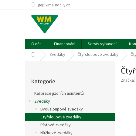
Přejít
ge@wmautodily.cz
na
obsah
O nás
Financování
Servis vybavení
Kon
Domů
Zvedáky
Čtyřsloupové zvedáky
Čt
P
Čtyř
o
Přeskočit
s
Značka:
Kategorie
kategorie
t
r
Kalibrace jízdních asistentů
a
Zvedáky
n
Dvousloupové zvedáky
n
í
Čtyřsloupové zvedáky
p
Pístové zvedáky
a
Nůžkové zvedáky