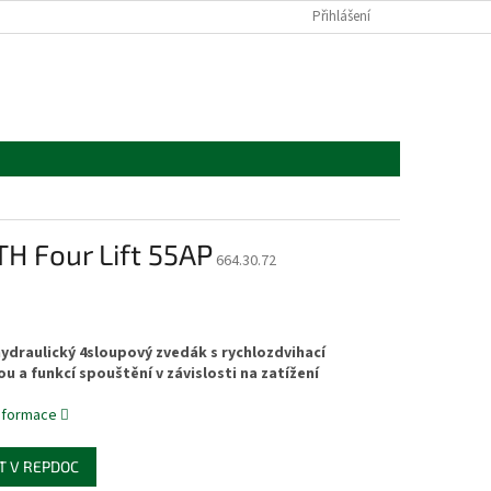
Přihlášení
H Four Lift 55AP
664.30.72
ydraulický 4sloupový zvedák s rychlozdvihací
u a funkcí spouštění v závislosti na zatížení
informace
T V REPDOC