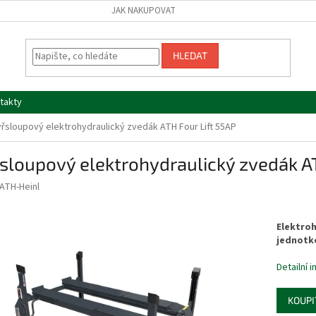
JAK NAKUPOVAT
HLEDAT
takty
yřsloupový elektrohydraulický zvedák ATH Four Lift 55AP
sloupový elektrohydraulický zvedák AT
ATH-Heinl
Elektroh
jednotko
Detailní 
KOUPI