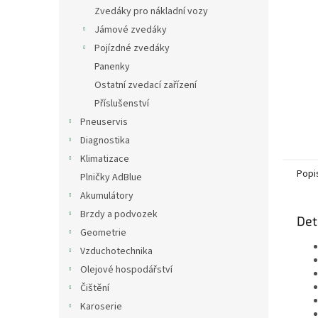
n
Zvedáky pro nákladní vozy
e
Jámové zvedáky
l
Pojízdné zvedáky
Panenky
Ostatní zvedací zařízení
Příslušenství
Pneuservis
Diagnostika
Klimatizace
Popi
Plničky AdBlue
Akumulátory
Brzdy a podvozek
Det
Geometrie
Vzduchotechnika
Olejové hospodářství
Čištění
Karoserie