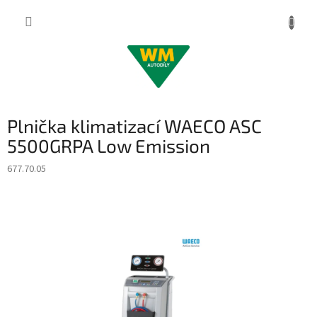
Přejít
na
obsah
Plnička klimatizací WAECO ASC
5500GRPA Low Emission
677.70.05