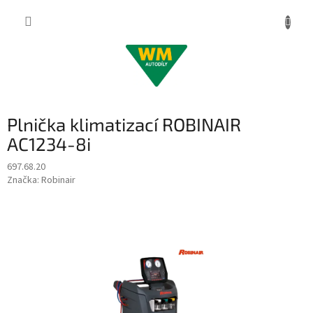
Přejít
na
obsah
Plnička klimatizací ROBINAIR
AC1234-8i
697.68.20
Značka:
Robinair